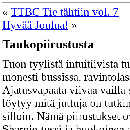
«
TTBC Tie tähtiin vol. 7
Hyvää Joulua!
»
Taukopiirustusta
Tuon tyylistä intuitiivista 
monesti bussissa, ravintolas
Ajatusvapaata viivaa vailla 
löytyy mitä juttuja on tutki
silloin. Nämä piirustukset o
Sharpie-tussi ja huokoinen 